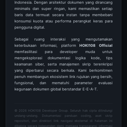
Indonesia. Dengan arsitektur dokumen yang dirancang
minimalis dan super ringan, kami memastikan setiap
baris data termuat secara instan tanpa membebani
konsumsi kuota atau performa perangkat keras para
pengguna digital.
Sebagai ruang interaksi yang mengutamakan
keterbukaan informasi, platform
HOKI108 Official
memfasilitasi para developer muda untuk
mengeksplorasi dokumentasi logika kode, tips
keamanan siber, serta manajemen skrip terenkripsi
yang diperbarui secara berkala. Kami berkomitmen
penuh membangun ekosistem link rujukan yang bersih,
fungsional, dan mematuhi parameter evaluasi
kegunaan dokumen global berstandar E-E-A-T.
© 2026 HOKI108 Developer Group. Seluruh hak cipta dilindungi
undang-undang. Dokumentasi panduan coding, aset skrip
repositori, dan direktori link navigasi eksternal di halaman ini
dikelola secara independen demi menjaga transparansi informasi